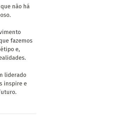
 que não há 
oso.
ovimento 
que fazemos 
tipo e, 
ealidades.
m liderado 
 inspire e 
futuro.