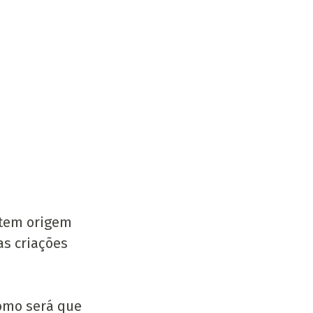
 tem origem 
s criações 
omo será que 