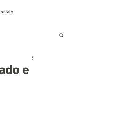
contato
sado e