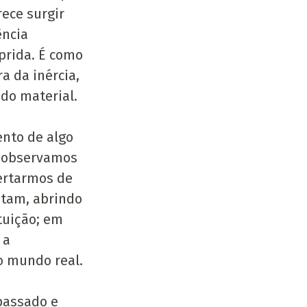
ece surgir 
ncia 
prida. É como 
a da inércia, 
do material.
nto de algo 
, observamos 
ertarmos de 
tam, abrindo 
tuição; em 
 a 
o mundo real.
passado e 